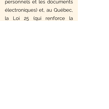
personnels et les documents
électroniques) et, au Québec,
la Loi 25 (qui renforce la
protection des données)..
Le site peut utiliser des
cookies afin d’améliorer
l’expérience utilisateur. Vous
pouvez gérer vos préférences
en matière de cookies dans
les paramètres de votre
navigateur, conformément
à
notre
POLITIQUE EN